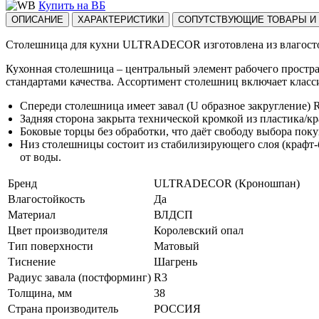
Купить на ВБ
ОПИСАНИЕ
ХАРАКТЕРИСТИКИ
СОПУТСТВУЮЩИЕ ТОВАРЫ И 
Столешница для кухни ULTRADECOR изготовлена из влагост
Кухонная столешница – центральный элемент рабочего прост
стандартами качества. Ассортимент столешниц включает класс
Спереди столешница имеет завал (U образное закругление) 
Задняя сторона закрыта технической кромкой из пластика/
Боковые торцы без обработки, что даёт свободу выбора пок
Низ столешницы состоит из стабилизирующего слоя (крафт-б
от воды.
Бренд
ULTRADECOR (Кроношпан)
Влагостойкость
Да
Материал
ВЛДСП
Цвет производителя
Королевский опал
Тип поверхности
Матовый
Тиснение
Шагрень
Радиус завала (постформинг)
R3
Толщина, мм
38
Страна производитель
РОССИЯ