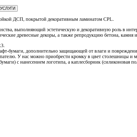
УСЛУГИ
ойкой ДСП, покрытой декоративным ламинатом CPL.
ранства, выполняющий эстетическую и декоративную роль в и
ические древесные декоры, а также репродукцию бетона, камня и
R3.
крафт-бумаги, дополнительно защищающей от влаги и повреждени
упателю. У нас можно приобрести кромку в цвет столешницы и м
умаги) с нанесением логотипа, а каплесборник (силиконовая пол