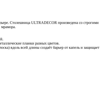
нтерьере. Столешница ULTRADECOR произведена со строгими
 мрамора.
й.
еталлические планки разных цветов.
оска) вдоль всей длины создаёт барьер от капель и защищает