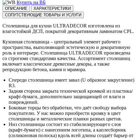
Купить на ВБ
ОПИСАНИЕ
ХАРАКТЕРИСТИКИ
СОПУТСТВУЮЩИЕ ТОВАРЫ И УСЛУГИ
Столешница для кухни ULTRADECOR изготовлена из
влагостойкой ДСП, покрытой декоративным ламинатом CPL.
Кухонная столешница – центральный элемент рабочего
пространства, выполняющий эстетическую и декоративную
роль в интерьере. Столешница ULTRADECOR произведена
со строгими стандартами качества. Ассортимент столешниц
включает классические древесные декоры, а также
репродукцию бетона, камня и мрамора.
Спереди столешница имеет завал (U образное закругление)
R3.
Задняя сторона закрыта технической кромкой из пластика/
крафт-бумаги, дополнительно защищающей от влаги и
повреждений.
Боковые торцы без обработки, что даёт свободу выбора
покупателю. У нас можно приобрести кромку в цвет
столешницы и металлические планки разных цветов.
Низ столешницы состоит из стабилизирующего слоя
(крафт-бумаги) с нанесением логотипа, а каплесборник
(силиконовая полоска) вдоль всей длины создаёт барьер от