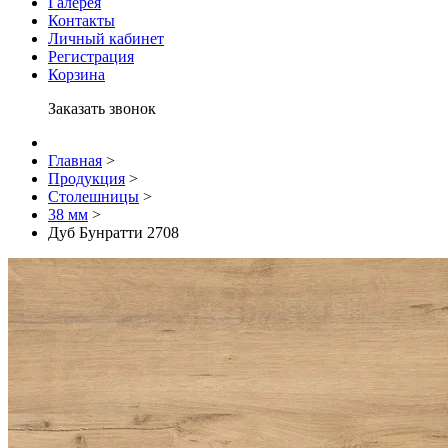
Галерея
Контакты
Личный кабинет
Регистрация
Корзина
Заказать звонок
Главная
>
Продукция
>
Столешницы
>
38 мм
>
Дуб Бунратти 2708