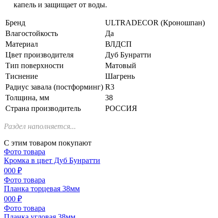
капель и защищает от воды.
Бренд
ULTRADECOR (Кроношпан)
Влагостойкость
Да
Материал
ВЛДСП
Цвет производителя
Дуб Бунратти
Тип поверхности
Матовый
Тиснение
Шагрень
Радиус завала (постформинг)
R3
Толщина, мм
38
Страна производитель
РОССИЯ
Раздел наполняется...
С этим товаром покупают
Фото товара
Кромка в цвет Дуб Бунратти
000 ₽
Фото товара
Планка торцевая 38мм
000 ₽
Фото товара
Планка угловая 38мм