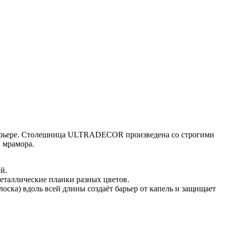
нтерьере. Столешница ULTRADECOR произведена со строгими
 мрамора.
й.
еталлические планки разных цветов.
оска) вдоль всей длины создаёт барьер от капель и защищает