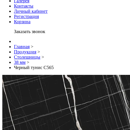
Галерея
Контакты
Личный кабинет
Регистрация
Корзина
Заказать звонок
Главная
>
Продукция
>
Столешницы
>
38 мм
>
Черный тунис С565