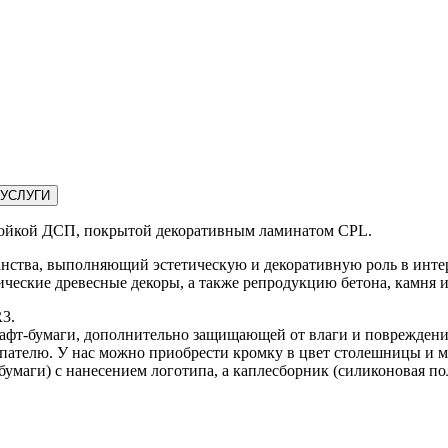
УСЛУГИ
ойкой ДСП, покрытой декоративным ламинатом CPL.
ранства, выполняющий эстетическую и декоративную роль в и
ические древесные декоры, а также репродукцию бетона, камня и
R3.
крафт-бумаги, дополнительно защищающей от влаги и повреждени
упателю. У нас можно приобрести кромку в цвет столешницы и м
умаги) с нанесением логотипа, а каплесборник (силиконовая пол